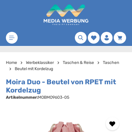
Zum Hauptinhalt springen
Merkzettel
Waren
Home
Werbeklassiker
Taschen & Reise
Taschen
Beutel mit Kordelzug
Moira Duo - Beutel von RPET mit
Kordelzug
Artikelnummer:
MOBMO9603-05
Bildergalerie überspringen