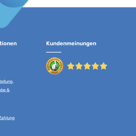
tionen
Kundenmeinungen
ellung,
abe &
Zahlung