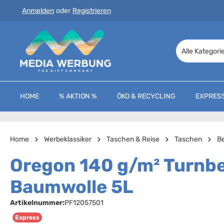
Anmelden
oder
Registrieren
 Hauptinhalt springen
Zur Suche springen
Zur Hauptnavigation springen
Alle Kategori
HOME
% AKTION %
ÖKO & RECYCLING
EXPRES
Home
Werbeklassiker
Taschen & Reise
Taschen
Be
Oregon 140 g/m² Turnbe
Baumwolle 5L
Artikelnummer:
PF12057501
Express