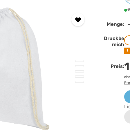
1
Menge:
Druckbe
reich
!
1
Preis:
che
Pre
Li