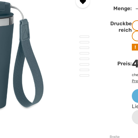
Menge:
Druckbe
reich
!
4
Preis:
che
Pre
Li
Breite: