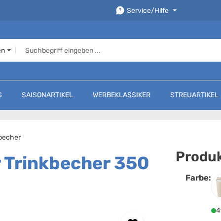
Service/Hilfe
en
S
SAISONARTIKEL
WERBEKLASSIKER
STREUARTIKEL
rbecher
Produk
 Trinkbecher 350
Farbe:
F
4