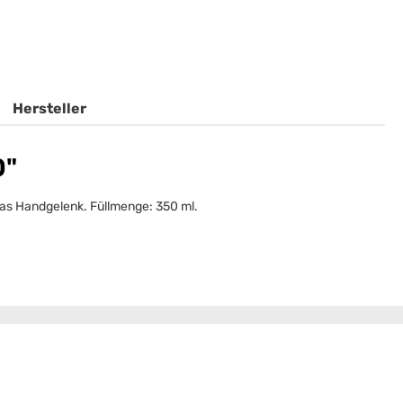
Hersteller
0"
das Handgelenk. Füllmenge: 350 ml.