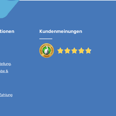
tionen
Kundenmeinungen
ellung,
abe &
Zahlung