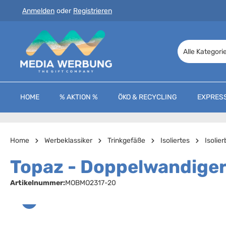
Anmelden
oder
Registrieren
 Hauptinhalt springen
Zur Suche springen
Zur Hauptnavigation springen
Alle Kategori
HOME
% AKTION %
ÖKO & RECYCLING
EXPRES
Home
Werbeklassiker
Trinkgefäße
Isoliertes
Isolie
Topaz - Doppelwandiger
Artikelnummer:
MOBMO2317-20
Bildergalerie überspringen