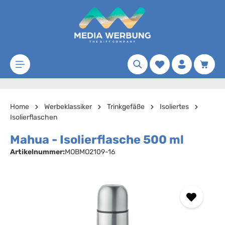
Zum Hauptinhalt springen
Merkzettel
Waren
Home
Werbeklassiker
Trinkgefäße
Isoliertes
Isolierflaschen
Mahua - Isolierflasche 500 ml
Artikelnummer:
MOBMO2109-16
Bildergalerie überspringen