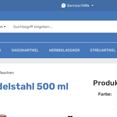
Service/Hilfe
en
S
SAISONARTIKEL
WERBEKLASSIKER
STREUARTIKEL
rflaschen
Produk
delstahl 500 ml
Farbe:
F