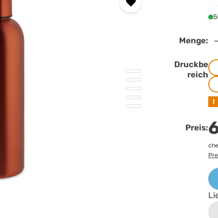
5
Menge:
Druckbe
reich
!
6
Preis:
che
Pre
Li