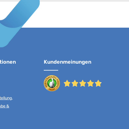
tionen
Kundenmeinungen
ellung,
abe &