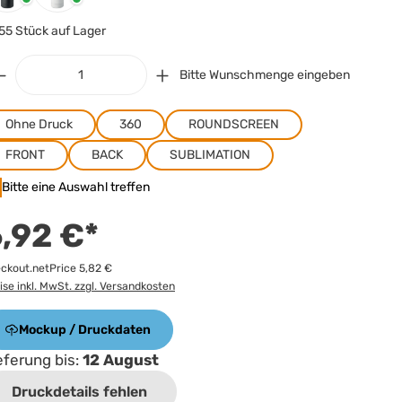
55 Stück auf Lager
Bitte Wunschmenge eingeben
Ohne Druck
360
ROUNDSCREEN
FRONT
BACK
SUBLIMATION
Bitte eine Auswahl treffen
,92 €*
ckout.netPrice 5,82 €
ise inkl. MwSt. zzgl. Versandkosten
Mockup / Druckdaten
eferung bis:
12 August
Druckdetails fehlen