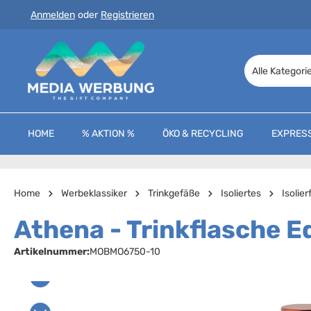
Anmelden
oder
Registrieren
 Hauptinhalt springen
Zur Suche springen
Zur Hauptnavigation springen
Alle Kategori
HOME
% AKTION %
ÖKO & RECYCLING
EXPRES
Home
Werbeklassiker
Trinkgefäße
Isoliertes
Isolie
Athena - Trinkflasche E
Artikelnummer:
MOBMO6750-10
Bildergalerie überspringen