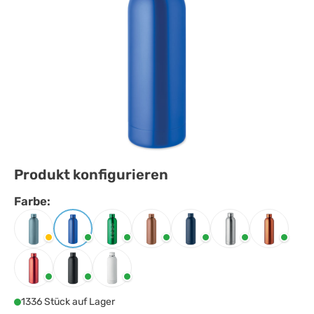
Produkt konfigurieren
Farbe:
Farbe
auswählen
Babyblau
Blau
Grün
Kupfer
Marineblau
Mattsilber
Orange
Rot
Schwarz
Weiss
1336 Stück auf Lager