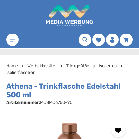
Zum Hauptinhalt springen
Merkzettel
Waren
Home
Werbeklassiker
Trinkgefäße
Isoliertes
Isolierflaschen
Athena - Trinkflasche Edelstahl
500 ml
Artikelnummer:
MOBMO6750-90
Bildergalerie überspringen