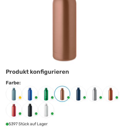
Produkt konfigurieren
Farbe:
Farbe
auswählen
Babyblau
Blau
Grün
Kupfer
Marineblau
Mattsilber
Orange
Rot
Schwarz
Weiss
5397 Stück auf Lager