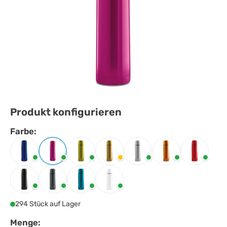
Produkt konfigurieren
Farbe:
Farbe
auswählen
Blau
Fuchsie
Limette
Matt golden
Mattsilber
Orange
Rot
Schwarz
Titan
Türkis
Weiss
294 Stück auf Lager
Menge: