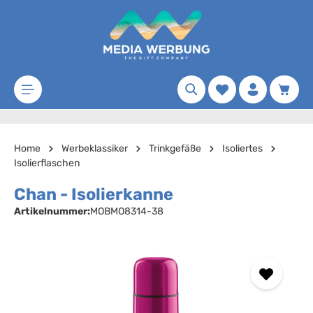
Zum Hauptinhalt springen
Merkzettel
Waren
Home
Werbeklassiker
Trinkgefäße
Isoliertes
Isolierflaschen
Chan - Isolierkanne
Artikelnummer:
MOBMO8314-38
Bildergalerie überspringen