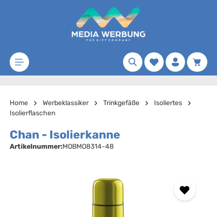
Zum Hauptinhalt springen
Merkzettel
Waren
Home
Werbeklassiker
Trinkgefäße
Isoliertes
Isolierflaschen
Chan - Isolierkanne
Artikelnummer:
MOBMO8314-48
Bildergalerie überspringen