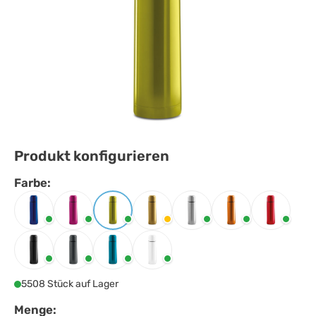
Produkt konfigurieren
Farbe:
Farbe
auswählen
Blau
Fuchsie
Limette
Matt golden
Mattsilber
Orange
Rot
Schwarz
Titan
Türkis
Weiss
5508 Stück auf Lager
Menge: