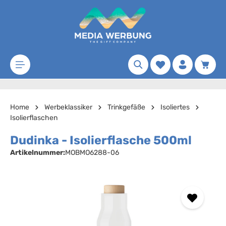
Zum Hauptinhalt springen
Merkzettel
Waren
Home
Werbeklassiker
Trinkgefäße
Isoliertes
Isolierflaschen
Dudinka - Isolierflasche 500ml
Artikelnummer:
MOBMO6288-06
Bildergalerie überspringen