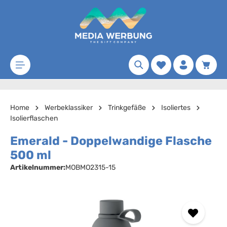
Zum Hauptinhalt springen
Merkzettel
Waren
Home
Werbeklassiker
Trinkgefäße
Isoliertes
Isolierflaschen
Emerald - Doppelwandige Flasche
500 ml
Artikelnummer:
MOBMO2315-15
Bildergalerie überspringen