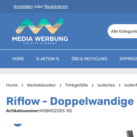
Anmelden
oder
Registrieren
 Hauptinhalt springen
Zur Suche springen
Zur Hauptnavigation springen
Alle Kategori
HOME
% AKTION %
ÖKO & RECYCLING
EXPRES
Home
Werbeklassiker
Trinkgefäße
Isoliertes
Isolie
Riflow - Doppelwandige
Artikelnummer:
MOBMO2283-85
Bildergalerie überspringen