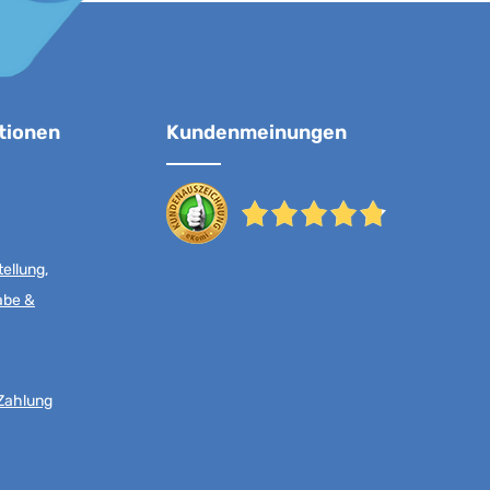
tionen
Kundenmeinungen
ellung,
abe &
Zahlung