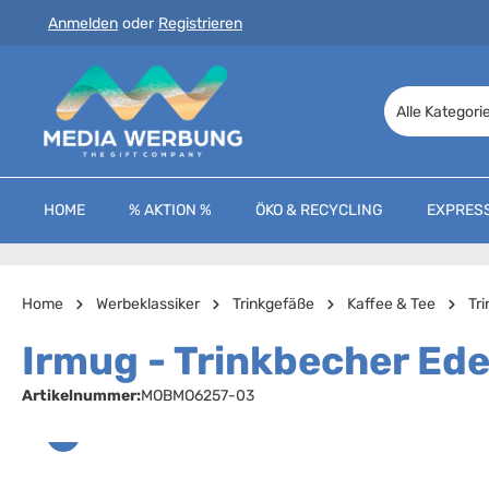
Anmelden
oder
Registrieren
 Hauptinhalt springen
Zur Suche springen
Zur Hauptnavigation springen
Alle Kategori
HOME
% AKTION %
ÖKO & RECYCLING
EXPRES
Home
Werbeklassiker
Trinkgefäße
Kaffee & Tee
Tr
Irmug - Trinkbecher Ed
Artikelnummer:
MOBMO6257-03
Bildergalerie überspringen