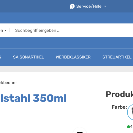
Service/Hilfe
en
S
SAISONARTIKEL
WERBEKLASSIKER
STREUARTIKEL
inkbecher
Produk
elstahl 350ml
Farbe:
F
4