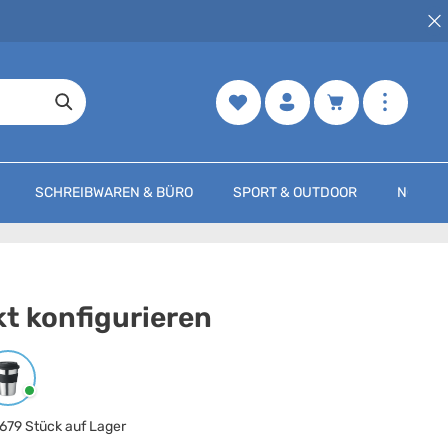
Merkzettel
Warenkorb enth
SCHREIBWAREN & BÜRO
SPORT & OUTDOOR
NOCH M
t konfigurieren
arbe
auswählen
Schwarz
679 Stück auf Lager