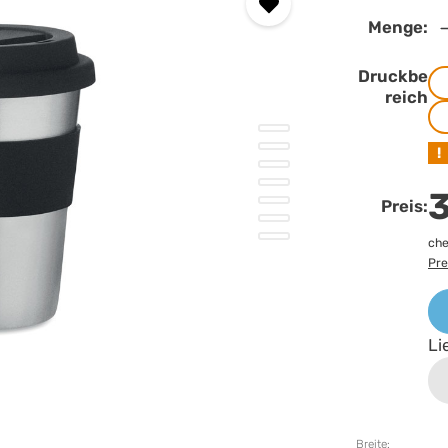
Menge:
Druckbe
reich
!
3
Preis:
che
Pre
Li
Breite: