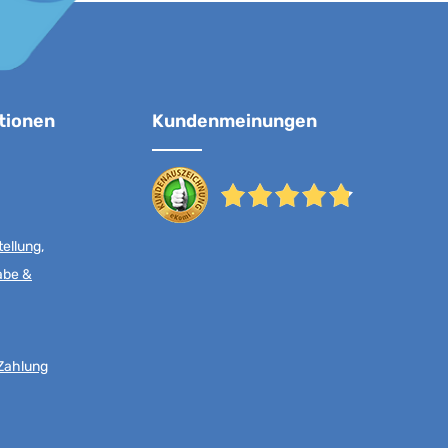
tionen
Kundenmeinungen
ellung,
abe &
Zahlung