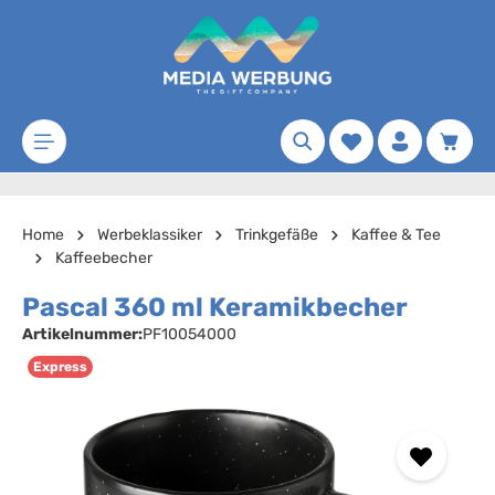
Zum Hauptinhalt springen
Merkzettel
Waren
Home
Werbeklassiker
Trinkgefäße
Kaffee & Tee
Kaffeebecher
Pascal 360 ml Keramikbecher
Artikelnummer:
PF10054000
Express
Bildergalerie überspringen