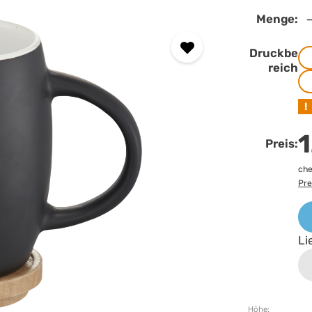
Menge:
Druckbe
reich
!
1
Preis:
che
Pre
Li
Höhe: