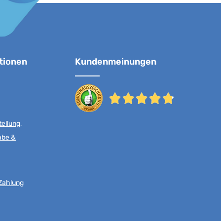
tionen
Kundenmeinungen
ellung,
abe &
Zahlung