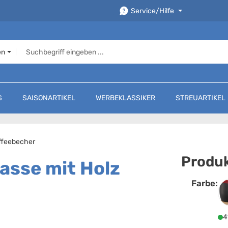
Service/Hilfe
en
S
SAISONARTIKEL
WERBEKLASSIKER
STREUARTIKEL
ffeebecher
Produk
asse mit Holz
Farbe:
F
4