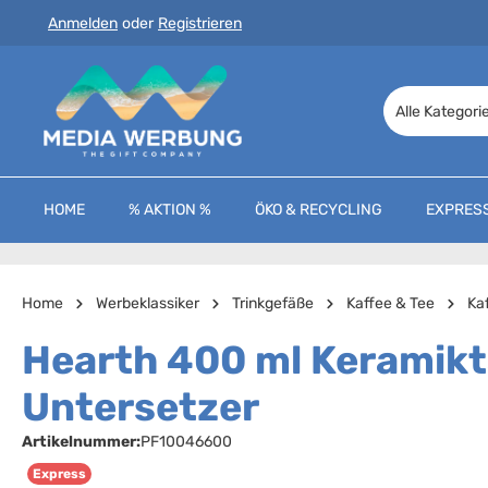
Anmelden
oder
Registrieren
 Hauptinhalt springen
Zur Suche springen
Zur Hauptnavigation springen
Alle Kategori
HOME
% AKTION %
ÖKO & RECYCLING
EXPRES
Home
Werbeklassiker
Trinkgefäße
Kaffee & Tee
Ka
Hearth 400 ml Keramikt
Untersetzer
Artikelnummer:
PF10046600
Express