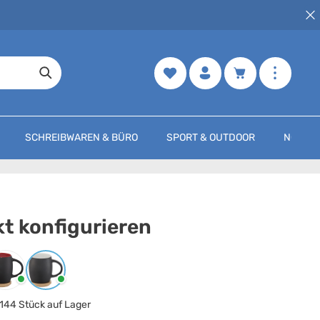
Merkzettel
Warenkorb enth
SCHREIBWAREN & BÜRO
SPORT & OUTDOOR
NOCH M
t konfigurieren
arbe
auswählen
Schwarz / Rot
Schwarz / Weiß
144 Stück auf Lager