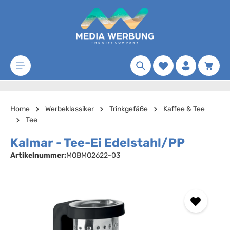
Zum Hauptinhalt springen
Merkzettel
Waren
Home
Werbeklassiker
Trinkgefäße
Kaffee & Tee
Tee
Kalmar - Tee-Ei Edelstahl/PP
Artikelnummer:
MOBMO2622-03
Bildergalerie überspringen