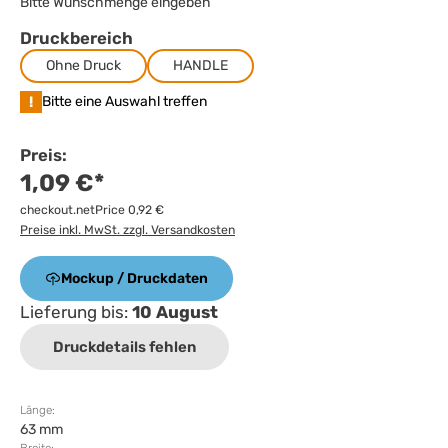
Bitte Wunschmenge eingeben
Druckbereich
Ohne Druck
HANDLE
!
Bitte eine Auswahl treffen
Preis:
1,09 €*
checkout.netPrice 0,92 €
Preise inkl. MwSt. zzgl. Versandkosten
Mockup / Druckdaten
Lieferung bis:
10 August
Druckdetails fehlen
Länge:
63 mm