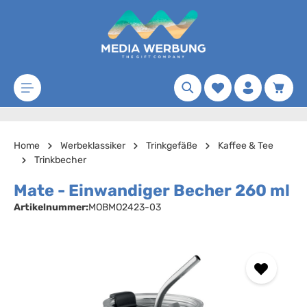
Zum Hauptinhalt springen
Merkzettel
Waren
Home
Werbeklassiker
Trinkgefäße
Kaffee & Tee
Trinkbecher
Mate - Einwandiger Becher 260 ml
Artikelnummer:
MOBMO2423-03
Bildergalerie überspringen