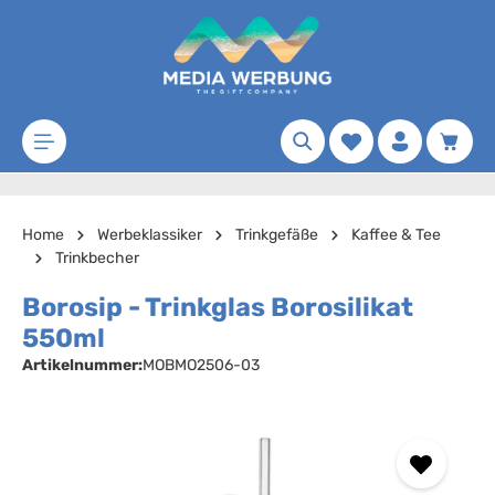
Zum Hauptinhalt springen
Merkzettel
Waren
Home
Werbeklassiker
Trinkgefäße
Kaffee & Tee
Trinkbecher
Borosip - Trinkglas Borosilikat
550ml
Artikelnummer:
MOBMO2506-03
Bildergalerie überspringen