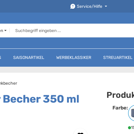
Service/Hilfe
en
S
SAISONARTIKEL
WERBEKLASSIKER
STREUARTIKEL
inkbecher
Produk
 Becher 350 ml
Farbe:
F
1