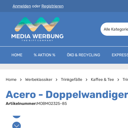
Anmelden
oder
Registrieren
 Hauptinhalt springen
Zur Suche springen
Zur Hauptnavigation springen
Alle Kategori
HOME
% AKTION %
ÖKO & RECYCLING
EXPRES
Home
Werbeklassiker
Trinkgefäße
Kaffee & Tee
Tr
Acero - Doppelwandiger
Artikelnummer:
MOBMO2325-85
Bildergalerie überspringen