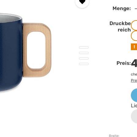
Menge:
Druckbe
reich
!
4
Preis:
che
Pre
Li
Breite: