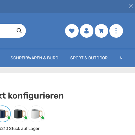
Merkzettel
Warenkorb enth
SCHREIBWAREN & BÜRO
SPORT & OUTDOOR
NOCH M
t konfigurieren
arbe
auswählen
Marineblau
Schwarz
Weiss
5210 Stück auf Lager