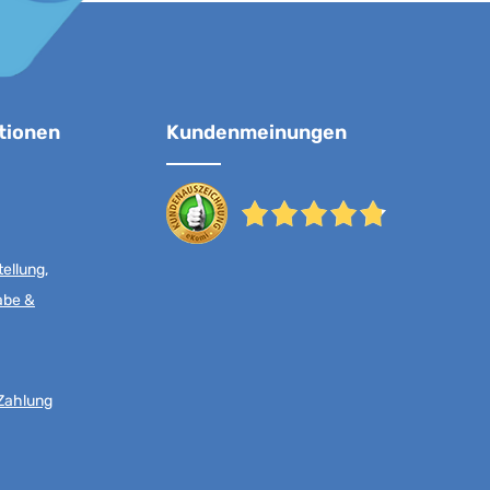
tionen
Kundenmeinungen
ellung,
abe &
Zahlung