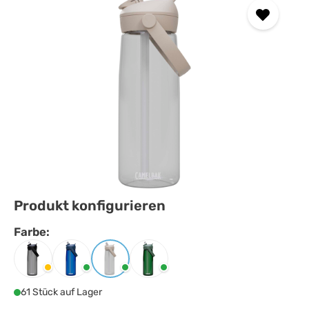
Produkt konfigurieren
Farbe:
Farbe
auswählen
Charcoal
Royalblau
Transparent klar
Waldgrün
61 Stück auf Lager