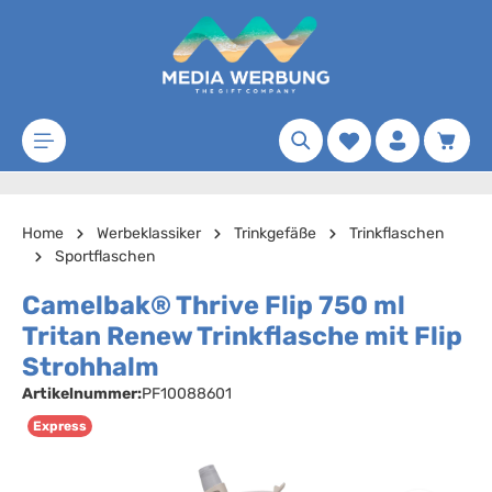
Zum Hauptinhalt springen
Merkzettel
Waren
Home
Werbeklassiker
Trinkgefäße
Trinkflaschen
Sportflaschen
Camelbak® Thrive Flip 750 ml
Tritan Renew Trinkflasche mit Flip
Strohhalm
Artikelnummer:
PF10088601
Express
Bildergalerie überspringen