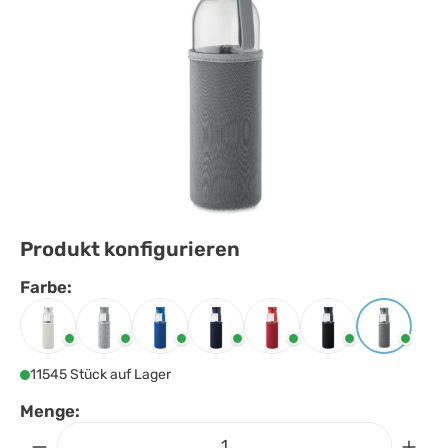
Produkt konfigurieren
Farbe:
Farbe
auswählen
Beige
Grau
Königsblau
Marineblau
Rot
Schwarz
Steingrau
11545 Stück auf Lager
Menge: