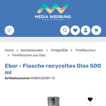
Zum Hauptinhalt springen
Merkzettel
Waren
Home
Werbeklassiker
Trinkgefäße
Trinkflaschen
Trinkflaschen aus Glas
Ebor - Flasche recyceltes Glas 500
ml
Artikelnummer:
MOBMO2089-15
Bildergalerie überspringen